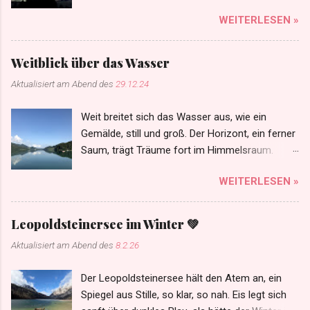
bricht. Der Frost hält Atem, Zeit bleibt steh’n, die
WEITERLESEN »
Sterne scheinen näher geh’n. Ein Zauber liegt in
kalter Nacht, von der Natur selbst sanft
entfacht. So zeigt der Winter, unerwartet, wie
Weitblick über das Wasser
Schönheit uns im Stillen wartet. Ein Augenblick,
Aktualisiert am Abend des
29.12.24
so rein, so wahr – der Himmel flüstert: Alles ist
da. ✨❄️💫
Weit breitet sich das Wasser aus, wie ein
Gemälde, still und groß. Der Horizont, ein ferner
Saum, trägt Träume fort im Himmelsraum.
Weitblick schenkt der Seele Trost.
WEITERLESEN »
Leopoldsteinersee im Winter 💚
Aktualisiert am Abend des
8.2.26
Der Leopoldsteinersee hält den Atem an, ein
Spiegel aus Stille, so klar, so nah. Eis legt sich