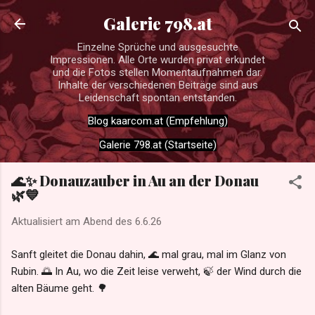
Direkt zum Hauptbereich
Galerie 798.at
Einzelne Sprüche und ausgesuchte
Impressionen. Alle Orte wurden privat erkundet
und die Fotos stellen Momentaufnahmen dar.
Inhalte der verschiedenen Beiträge sind aus
Leidenschaft spontan entstanden.
Blog kaarcom.at (Empfehlung)
Galerie 798.at (Startseite)
🌊✨ Donauzauber in Au an der Donau
🌿💙
Aktualisiert am Abend des
6.6.26
Sanft gleitet die Donau dahin, 🌊 mal grau, mal im Glanz von
Rubin. 🌅 In Au, wo die Zeit leise verweht, 🍃 der Wind durch die
alten Bäume geht. 🌳