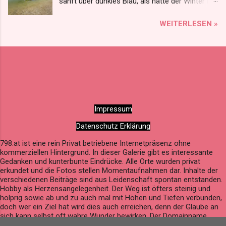
sanft über dunkles Blau, als hätte der Winter ihn
neu gemalt, genau. Weiß schimmert der Rand,
WEITERLESEN »
wo der Schnee leise ruht, Silberne Spuren im
frostigen Glut. Türkis blitzt hervor in
gefrorenem Glas, wo Licht durch das Eis seine
Wege vergaß. Graugrün liegt die Tiefe, geheim
und schwer, darüber der Himmel, so winterlich
leer. Ein Hauch von Violett im Abendlicht, wenn
die Sonne am Berg langsam zerbricht. So trägt
Impressum
der See seine Farben im Eis, jede ein Flüstern,
kalt und zugleich leis. Der Leopoldsteinersee,
Datenschutz Erklärung
still und weit, ein Gemälde aus Frost in der
798.at ist eine rein Privat betriebene Internetpräsenz ohne
Winterzeit.
kommerziellen Hintergrund. In dieser Galerie gibt es interessante
Gedanken und kunterbunte Eindrücke. Alle Orte wurden privat
erkundet und die Fotos stellen Momentaufnahmen dar. Inhalte der
verschiedenen Beiträge sind aus Leidenschaft spontan entstanden.
Hobby als Herzensangelegenheit. Der Weg ist öfters steinig und
holprig sowie ab und zu auch mal mit Höhen und Tiefen verbunden,
doch wer ein Ziel hat wird dies auch erreichen, denn der Glaube an
sich kann selbst oft wahre Wunder bewirken. Der Domainname
798.at ergibt sich aus einem Zahlenspiel mit dem Geburtsdatum von