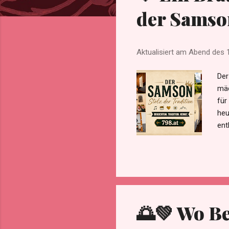
der Samson
Aktualisiert am Abend des
Der
mäc
für
heu
ent
sta
ver
Lac
Mar
all
Brau
🌅💚 Wo B