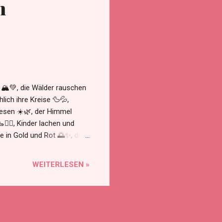
n
 🏔️💚, die Wälder rauschen
lich ihre Kreise 🦆💦,
esen ☀️🌿, der Himmel
🚶‍♂️, Kinder lachen und
 in Gold und Rot 🌅✨, die
t, nimmt Ruhe, Freude und
WEITERLESEN »