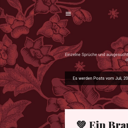
Einzelne Sprüche und ausgesuchte
d
Es werden Posts vom Juli, 20
P
o
s
t
s
💚 Ein Bra