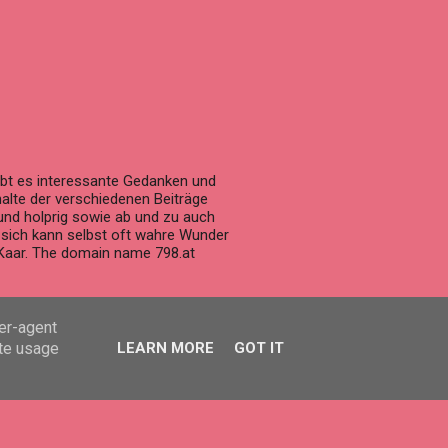
 gibt es interessante Gedanken und
alte der verschiedenen Beiträge
und holprig sowie ab und zu auch
n sich kann selbst oft wahre Wunder
Kaar. The domain name 798.at
ser-agent
ate usage
LEARN MORE
GOT IT