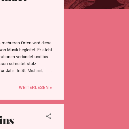
 mehreren Orten wird diese
on Musik begleitet. Er steht
ationen verbindet und bis
mson schreitet stolz
ür Jahr. In St. Michael,
 Freude, Hand in Hand,
ngt Samson Menschen zum
WEITERLESEN »
 sanft umschlungen.
uß, ein stolzer Blick – für
 mit Kraft und Einigkeit. Ein
ins