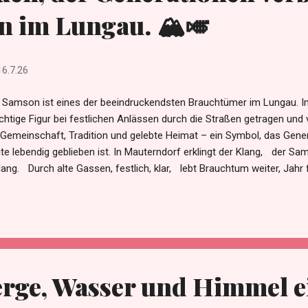
 im Lungau. 🏔️🎺
16.7.26
 Samson ist eines der beeindruckendsten Brauchtümer im Lungau. In
htige Figur bei festlichen Anlässen durch die Straßen getragen und v
 Gemeinschaft, Tradition und gelebte Heimat – ein Symbol, das Gener
te lebendig geblieben ist. In Mauterndorf erklingt der Klang, der Sa
lang. Durch alte Gassen, festlich, klar, lebt Brauchtum weiter, Jahr f
rk und groß, zieht er durch Straßen, stolz und los. Mit Musik und
bindet er das ganze Land. In Muhr, wo Berge still bewachen, bri
hen. Ein Zeichen von Heimat, tief verwurzelt, das Herz im Lungau
iapfarr, so hell und weit, feiert ihn mit Herzlichkeit. Ein Tanz, ein Gr
e ist er pures Glück. Und Tamsweg trägt ihn durch die Zeit, mit Stolz,
ch, der lebt in j...
erge, Wasser und Himmel e