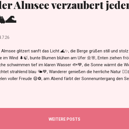
er Almsee verzaubert jede
️🌊
4.7.26
Almsee glitzert sanft das Licht 🌊✨, die Berge grüßen still und stolz
se im Wind 🌲🍃, bunte Blumen blühen am Ufer 🌼🌸, Enten ziehen fröh
che schwimmen tief im klaren Wasser 🐟💙, die Sonne wärmt die Wi
chtet strahlend blau 🌤️💙, Wanderer genießen die herrliche Natur 🚶‍♀️
elen voller Freude 😄⚽, am Abend färbt der Sonnenuntergang den See
rne funkeln über den Bergen ⭐🌙, und jeder, der den Almsee besuch
öne Erinnerungen mit nach Hause ❤️🏞️😊.
WEITERE POSTS