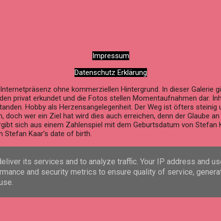
Impressum
Datenschutz Erklärung
ne Internetpräsenz ohne kommerziellen Hintergrund. In dieser Galerie
rden privat erkundet und die Fotos stellen Momentaufnahmen dar. Inh
anden. Hobby als Herzensangelegenheit. Der Weg ist öfters steinig 
 doch wer ein Ziel hat wird dies auch erreichen, denn der Glaube a
rgibt sich aus einem Zahlenspiel mit dem Geburtsdatum von Stefan 
 Stefan Kaar’s date of birth.
Powered by Blogger
liver its services and to analyze traffic. Your IP address and u
rmance and security metrics to ensure quality of service, gener
© 2026 by Stefan Kaar, All rights reserved.
use.