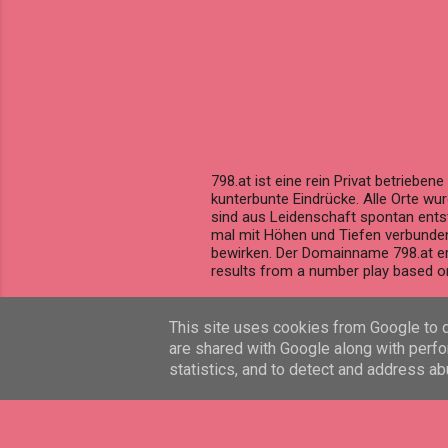
798.at ist eine rein Privat betriebe
kunterbunte Eindrücke. Alle Orte wu
sind aus Leidenschaft spontan entst
mal mit Höhen und Tiefen verbunden,
bewirken. Der Domainname 798.at e
results from a number play based on
This site uses cookies from Google to de
are shared with Google along with perfo
statistics, and to detect and address ab