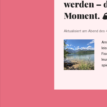
werden – d
Moment. 
Aktualisiert am Abend des
Am 
lei
Fis
leu
spi
Ste
sch