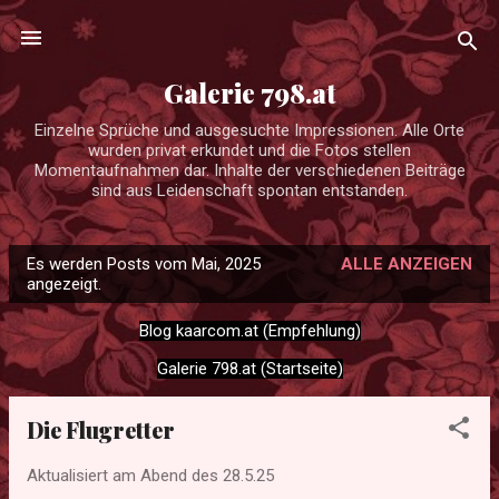
Direkt zum Hauptbereich
Galerie 798.at
Einzelne Sprüche und ausgesuchte Impressionen. Alle Orte
wurden privat erkundet und die Fotos stellen
Momentaufnahmen dar. Inhalte der verschiedenen Beiträge
sind aus Leidenschaft spontan entstanden.
Es werden Posts vom Mai, 2025
ALLE ANZEIGEN
P
angezeigt.
o
Blog kaarcom.at (Empfehlung)
s
t
Galerie 798.at (Startseite)
s
Die Flugretter
Aktualisiert am Abend des
28.5.25