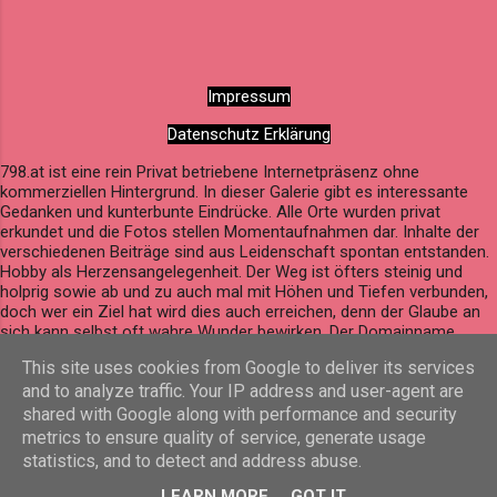
Impressum
Datenschutz Erklärung
798.at ist eine rein Privat betriebene Internetpräsenz ohne
kommerziellen Hintergrund. In dieser Galerie gibt es interessante
Gedanken und kunterbunte Eindrücke. Alle Orte wurden privat
erkundet und die Fotos stellen Momentaufnahmen dar. Inhalte der
verschiedenen Beiträge sind aus Leidenschaft spontan entstanden.
Hobby als Herzensangelegenheit. Der Weg ist öfters steinig und
holprig sowie ab und zu auch mal mit Höhen und Tiefen verbunden,
doch wer ein Ziel hat wird dies auch erreichen, denn der Glaube an
sich kann selbst oft wahre Wunder bewirken. Der Domainname
798.at ergibt sich aus einem Zahlenspiel mit dem Geburtsdatum von
This site uses cookies from Google to deliver its services
Stefan Kaar. The domain name 798.at results from a number play
and to analyze traffic. Your IP address and user-agent are
based on Stefan Kaar’s date of birth.
shared with Google along with performance and security
Powered by Blogger
metrics to ensure quality of service, generate usage
statistics, and to detect and address abuse.
© 2026 by Stefan Kaar, All rights reserved.
LEARN MORE
GOT IT