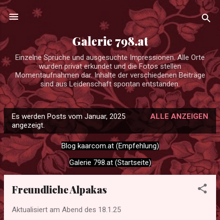
Direkt zum Hauptbereich
Galerie 798.at
Einzelne Sprüche und ausgesuchte Impressionen. Alle Orte
wurden privat erkundet und die Fotos stellen
Momentaufnahmen dar. Inhalte der verschiedenen Beiträge
sind aus Leidenschaft spontan entstanden.
Es werden Posts vom Januar, 2025
ALLE ANZEIGEN
P
angezeigt.
o
Blog kaarcom.at (Empfehlung)
s
t
Galerie 798.at (Startseite)
s
Freundliche Alpakas
Aktualisiert am Abend des
18.1.25