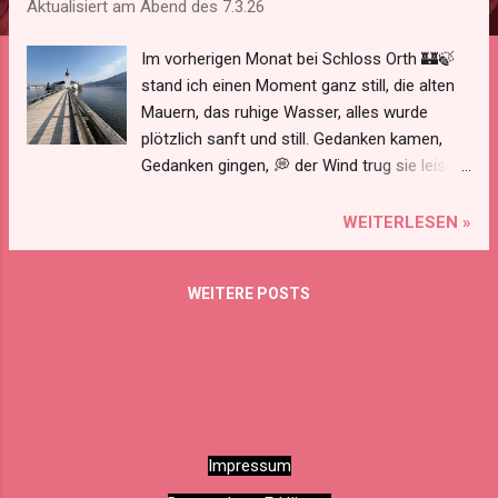
Aktualisiert am Abend des
7.3.26
Im vorherigen Monat bei Schloss Orth 🏰🍃
stand ich einen Moment ganz still, die alten
Mauern, das ruhige Wasser, alles wurde
plötzlich sanft und still. Gedanken kamen,
Gedanken gingen, 💭 der Wind trug sie leise
davon, und zwischen Himmel, Natur und Zeit
fühlte sich der Augenblick besonders an. ✨
WEITERLESEN »
Ein Ort zum Atmen, zum Innehalten, zum
Nachdenken über das Leben, ein kleiner
WEITERE POSTS
Moment der Ruhe, der lange im Herzen
bleiben kann... 🌿
Impressum