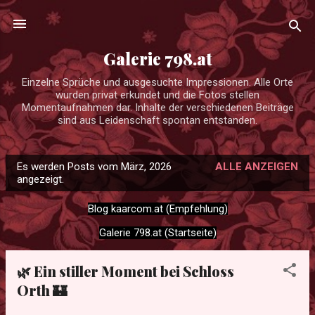
Direkt zum Hauptbereich
Galerie 798.at
Einzelne Sprüche und ausgesuchte Impressionen. Alle Orte
wurden privat erkundet und die Fotos stellen
Momentaufnahmen dar. Inhalte der verschiedenen Beiträge
sind aus Leidenschaft spontan entstanden.
Es werden Posts vom März, 2026
ALLE ANZEIGEN
P
angezeigt.
o
Blog kaarcom.at (Empfehlung)
s
t
Galerie 798.at (Startseite)
s
🌿 Ein stiller Moment bei Schloss
Orth 🏰