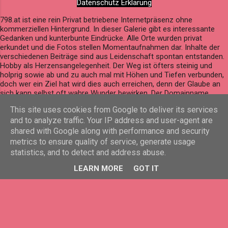
Datenschutz Erklärung
798.at ist eine rein Privat betriebene Internetpräsenz ohne
kommerziellen Hintergrund. In dieser Galerie gibt es interessante
Gedanken und kunterbunte Eindrücke. Alle Orte wurden privat
erkundet und die Fotos stellen Momentaufnahmen dar. Inhalte der
verschiedenen Beiträge sind aus Leidenschaft spontan entstanden.
Hobby als Herzensangelegenheit. Der Weg ist öfters steinig und
holprig sowie ab und zu auch mal mit Höhen und Tiefen verbunden,
doch wer ein Ziel hat wird dies auch erreichen, denn der Glaube an
sich kann selbst oft wahre Wunder bewirken. Der Domainname
798.at ergibt sich aus einem Zahlenspiel mit dem Geburtsdatum von
This site uses cookies from Google to deliver its services
Stefan Kaar. The domain name 798.at results from a number play
and to analyze traffic. Your IP address and user-agent are
based on Stefan Kaar’s date of birth.
shared with Google along with performance and security
Powered by Blogger
metrics to ensure quality of service, generate usage
statistics, and to detect and address abuse.
© 2026 by Stefan Kaar, All rights reserved.
LEARN MORE
GOT IT