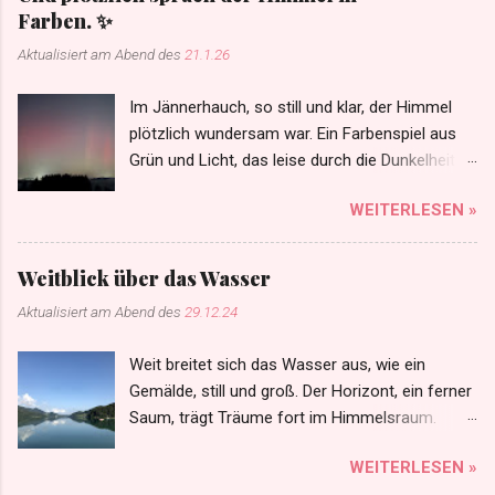
Farben. ✨
Aktualisiert am Abend des
21.1.26
Im Jännerhauch, so still und klar, der Himmel
plötzlich wundersam war. Ein Farbenspiel aus
Grün und Licht, das leise durch die Dunkelheit
bricht. Der Frost hält Atem, Zeit bleibt steh’n, die
WEITERLESEN »
Sterne scheinen näher geh’n. Ein Zauber liegt in
kalter Nacht, von der Natur selbst sanft
entfacht. So zeigt der Winter, unerwartet, wie
Weitblick über das Wasser
Schönheit uns im Stillen wartet. Ein Augenblick,
Aktualisiert am Abend des
29.12.24
so rein, so wahr – der Himmel flüstert: Alles ist
da. ✨❄️💫
Weit breitet sich das Wasser aus, wie ein
Gemälde, still und groß. Der Horizont, ein ferner
Saum, trägt Träume fort im Himmelsraum.
Weitblick schenkt der Seele Trost.
WEITERLESEN »