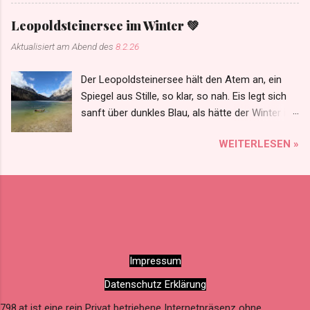
Leopoldsteinersee im Winter 💚
Aktualisiert am Abend des
8.2.26
Der Leopoldsteinersee hält den Atem an, ein
Spiegel aus Stille, so klar, so nah. Eis legt sich
sanft über dunkles Blau, als hätte der Winter ihn
neu gemalt, genau. Weiß schimmert der Rand,
WEITERLESEN »
wo der Schnee leise ruht, Silberne Spuren im
frostigen Glut. Türkis blitzt hervor in
gefrorenem Glas, wo Licht durch das Eis seine
Wege vergaß. Graugrün liegt die Tiefe, geheim
und schwer, darüber der Himmel, so winterlich
leer. Ein Hauch von Violett im Abendlicht, wenn
die Sonne am Berg langsam zerbricht. So trägt
Impressum
der See seine Farben im Eis, jede ein Flüstern,
kalt und zugleich leis. Der Leopoldsteinersee,
Datenschutz Erklärung
still und weit, ein Gemälde aus Frost in der
798.at ist eine rein Privat betriebene Internetpräsenz ohne