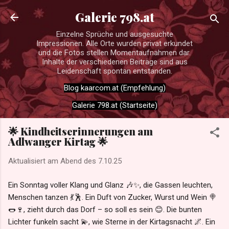
Direkt zum Hauptbereich
Galerie 798.at
Einzelne Sprüche und ausgesuchte
Impressionen. Alle Orte wurden privat erkundet
und die Fotos stellen Momentaufnahmen dar.
Inhalte der verschiedenen Beiträge sind aus
Leidenschaft spontan entstanden.
Blog kaarcom.at (Empfehlung)
Galerie 798.at (Startseite)
🌟 Kindheitserinnerungen am
Adlwanger Kirtag 🌟
Aktualisiert am Abend des
7.10.25
Ein Sonntag voller Klang und Glanz 🎶✨, die Gassen leuchten,
Menschen tanzen 💃🕺. Ein Duft von Zucker, Wurst und Wein 🍭
🌭🍷, zieht durch das Dorf – so soll es sein 😊. Die bunten
Lichter funkeln sacht 💫, wie Sterne in der Kirtagsnacht 🌌. Ein