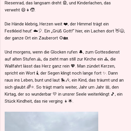
Riesenrad, das langsam dreht 🎡, und Kinderlachen, das
verweht 😄👧🧒.
Die Hände klebrig, Herzen weit ❤️, der Himmel trägt ein
Festkleid heut’ ☁️🎈. Ein „Grüß Gott!“ hier, ein Lachen dort 👋😄,
der ganze Ort ein Zauberort 🌻🏡.
Und morgens, wenn die Glocken rufen 🔔, zum Gottesdienst
auf alten Stufen 🙏, da zieht man still zur Kirche ein ⛪, die
Wallfahrt lässt das Herz ganz rein 💖. Man zündet Kerzen,
spricht ein Wort 🕯️, der Segen klingt noch lange fort ✨. Dann
raus ins Leben, bunt und laut 🎠🎶, ein Kind, das träumt und an
sich glaubt 🌈⭐. So trägt man’s weiter, Jahr um Jahr 📅, den
Kirtag, der so wunderbar 💛 in unsrer Seele weiterklingt 🎵, ein
Stück Kindheit, das nie verging 👧🌟.